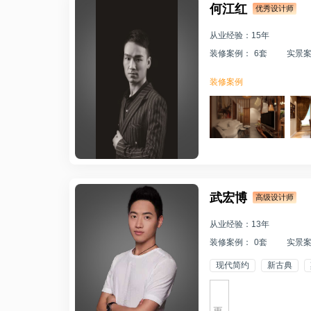
何江红
优秀设计师
从业经验：15年
装修案例： 6套
实景案
住宅装饰设计就是在满
足人们物质和精神生活
装修案例
需要的基础上，给空间
赋予设计的灵魂。
武宏博
高级设计师
从业经验：13年
装修案例： 0套
实景案
倾听顾客的家居心声，
以专业的设计、优秀的
现代简约
新古典
作品和富有激情的创造
简欧
地中海
北欧
力为客户提供个性化整
欧式
轻奢
极简
体家居解决方案。
更 多