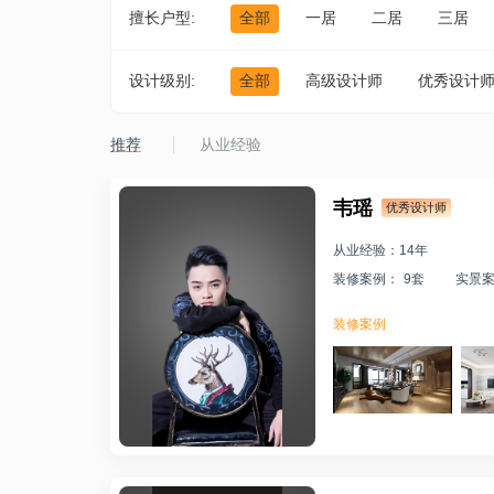
擅长户型:
全部
一居
二居
三居
设计级别:
全部
高级设计师
优秀设计
推荐
从业经验
韦瑶
优秀设计师
从业经验：14年
装修案例： 9套
实景案
创造满足人们物质和精
神生活需要的室内环
装修案例
境。 ——通过设计改变
人们的生活结构，创造
新的生活观念与生活方
式。